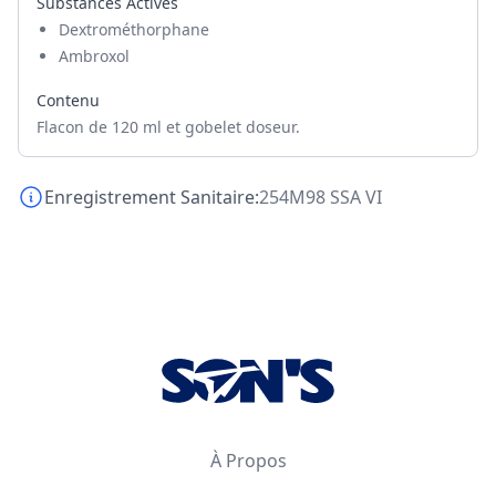
Substances Actives
Dextrométhorphane
Ambroxol
Contenu
Flacon de 120 ml et gobelet doseur.
Enregistrement Sanitaire:
254M98 SSA VI
Footer
À Propos