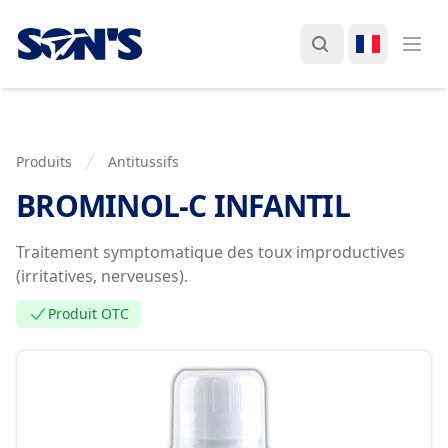
Laboratorios Química Son's
Rechercher
Changer d
Ouvr
Produits
Antitussifs
BROMINOL-C INFANTIL
Information de Produit
Traitement symptomatique des toux improductives
(irritatives, nerveuses).
Produit OTC