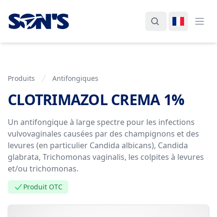
Laboratorios Química Son's
Rechercher
Changer d
Ouvr
Produits
Antifongiques
CLOTRIMAZOL CREMA 1%
Information de Produit
Un antifongique à large spectre pour les infections
vulvovaginales causées par des champignons et des
levures (en particulier Candida albicans), Candida
glabrata, Trichomonas vaginalis, les colpites à levures
et/ou trichomonas.
Produit OTC