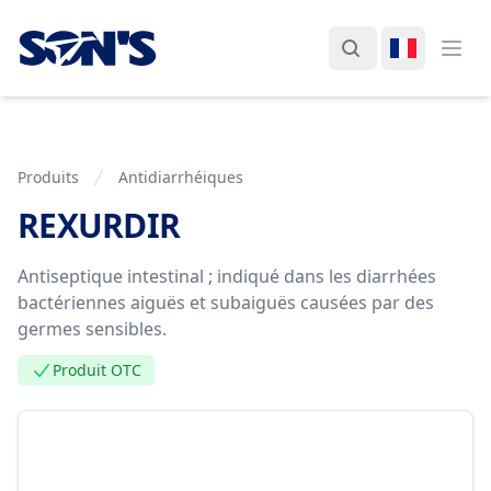
Laboratorios Química Son's
Rechercher
Changer d
Ouvr
Produits
Antidiarrhéiques
REXURDIR
Information de Produit
Antiseptique intestinal ; indiqué dans les diarrhées
bactériennes aiguës et subaiguës causées par des
germes sensibles.
Produit OTC