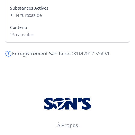
Substances Actives
Nifuroxazide
Contenu
16 capsules
Enregistrement Sanitaire:
031M2017 SSA VI
Footer
À Propos