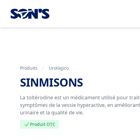
Laboratorios Química Son's
Produits
Urológico
SINMISONS
Information de Produit
La toltérodine est un médicament utilisé pour trait
symptômes de la vessie hyperactive, en améliorant
urinaire et la qualité de vie.
Produit OTC