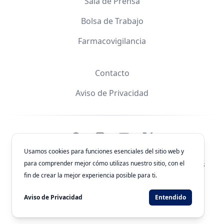
Sala de Prensa
Bolsa de Trabajo
Farmacovigilancia
Contacto
Aviso de Privacidad
Facebook
Instagram
YouTube
X
Usamos cookies para funciones esenciales del sitio web y
para comprender mejor cómo utilizas nuestro sitio, con el
© 2026
Laboratorios Química Son's
. Todos los derechos
reservados.
fin de crear la mejor experiencia posible para ti.
Clave de Autorización: 243300201B1902
Aviso de Privacidad
Entendido
Desarrollado por
WEBNET Solutions