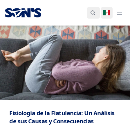
Laboratorios Química Son's
Buscar
Cambiar I
Abri
Fisiología de la Flatulencia: Un Análisis
de sus Causas y Consecuencias