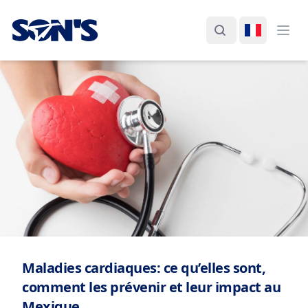
Laboratorios Química Son's
Rechercher
Changer d
Ouvr
Maladies cardiaques: ce qu’elles sont,
comment les prévenir et leur impact au
Mexique