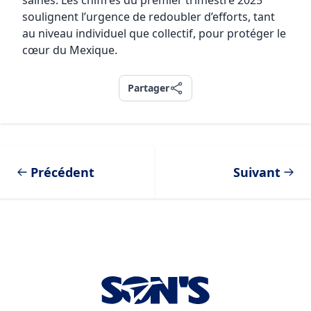
saines. Les chiffres du premier trimestre 2025
soulignent l’urgence de redoubler d’efforts, tant
au niveau individuel que collectif, pour protéger le
cœur du Mexique.
Partager
Partager
Précédent
Suivant
Footer