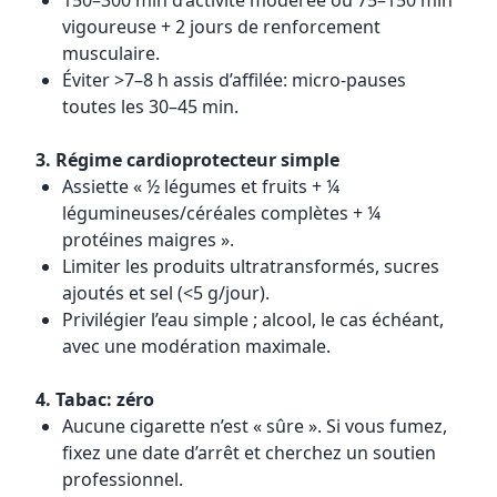
150–300 min d’activité modérée ou 75–150 min
vigoureuse + 2 jours de renforcement
musculaire.
Éviter >7–8 h assis d’affilée: micro-pauses
toutes les 30–45 min.
3. Régime cardioprotecteur simple
Assiette « ½ légumes et fruits + ¼
légumineuses/céréales complètes + ¼
protéines maigres ».
Limiter les produits ultratransformés, sucres
ajoutés et sel (<5 g/jour).
Privilégier l’eau simple ; alcool, le cas échéant,
avec une modération maximale.
4. Tabac: zéro
Aucune cigarette n’est « sûre ». Si vous fumez,
fixez une date d’arrêt et cherchez un soutien
professionnel.