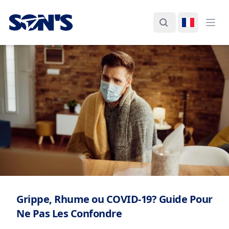
Laboratorios Química Son's
Rechercher
Changer d
Ouvr
Grippe, Rhume ou COVID-19? Guide Pour
Ne Pas Les Confondre