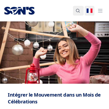
Laboratorios Química Son's
Rechercher
Changer d
Ouvr
Intégrer le Mouvement dans un Mois de
Célébrations