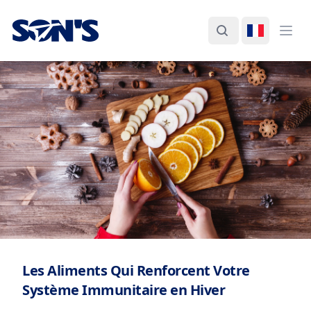
Laboratorios Química Son's
Rechercher
Changer d
Ouvr
Les Aliments Qui Renforcent Votre
Système Immunitaire en Hiver