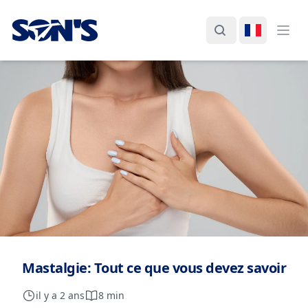
Laboratorios Química Son's
Rechercher
Changer d
Ouvr
Mastalgie: Tout ce que vous devez savoir
il y a 2 ans
8 min