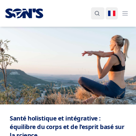
Laboratorios Química Son's
Rechercher
Changer d
Ouvr
Santé holistique et intégrative :
équilibre du corps et de l’esprit basé sur
la science