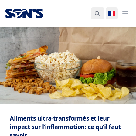
Laboratorios Química Son's
Rechercher
Changer d
Ouvr
Aliments ultra-transformés et leur
impact sur l’inflammation: ce qu’il faut
savoir