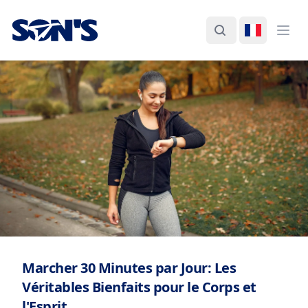
Laboratorios Química Son's
Rechercher
Changer d
Ouvr
Marcher 30 Minutes par Jour: Les
Véritables Bienfaits pour le Corps et
l'Esprit