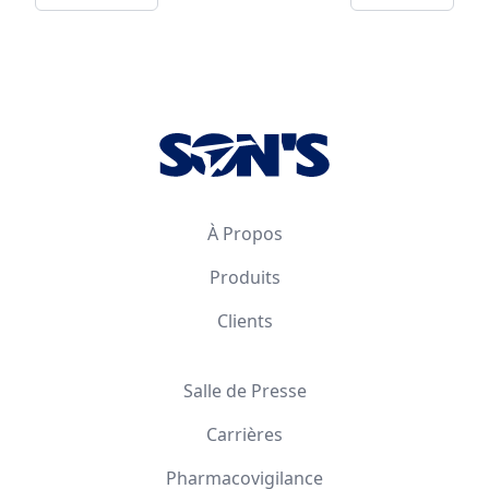
Footer
À Propos
Produits
Clients
Salle de Presse
Carrières
Pharmacovigilance